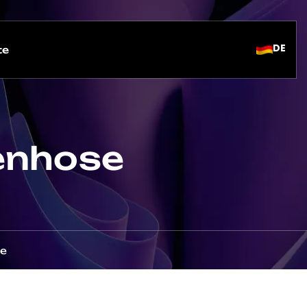
DE
te
enhose
se