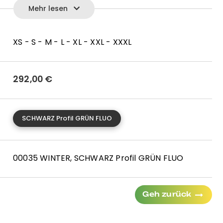
Mehr lesen
rdertaschen für bessere Sichtbarkeit
d
eckten Druckknöpfen
XS - S - M - L - XL - XXL - XXXL
292,00
€
°
SCHWARZ Profil GRÜN FLUO
iert in Italien, YKK ® Reißverschluss
00035 WINTER, SCHWARZ Profil GRÜN FLUO
Geh zurück