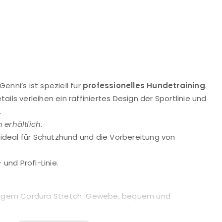
Genni’s ist speziell für
professionelles Hundetraining
.
ils verleihen ein raffiniertes Design der Sportlinie und
.
 erhältlich
.
 ideal für Schutzhund und die Vorbereitung von
 und Profi-Linie.
rtigem Cordura Stretch-Gewebe, bequem und
itsdurchlässigkeit