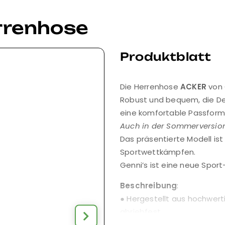
rrenhose
Produktblatt
Die Herrenhose
ACKER
von 
Robust und bequem, die Deta
eine komfortable Passform
Auch in der Sommerversion
Das präsentierte Modell ist
Sportwettkämpfen.
Genni’s ist eine neue Sport-
Beschreibung
:
● Hergestellt aus hochwe
abriebfest
● Hohe Luft- und Feuchtigke