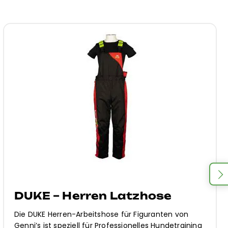
THOR DUKE - Herrenjacke
Die Herrenjacke THOR DUK von Genni’s ist speziell fü
g
Professionelles Hundetraining.Robust und bequem,