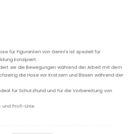
se für Figuranten von Genni’s ist speziell für
ldung konzipiert.
ert sie die Bewegungen während der Arbeit mit dem
ichzeitig die Hose vor Kratzern und Bissen während der
 ideal für Schutzhund und für die Vorbereitung von
 und Profi-Linie.
tem FIAMMA-Gewebe, widerstandsfähig, winddicht,
send