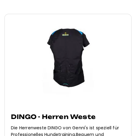
DUKE – Herren Latzhose
Die DUKE Herren-Arbeitshose für Figuranten von
Genni’s ist speziell für Professionelles Hundetrainin