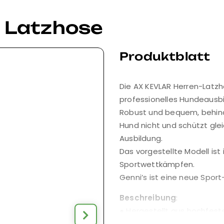
 Latzhose
Produktblatt
Die AX KEVLAR Herren-Latzho
professionelles Hundeausbi
Robust und bequem, behind
Hund nicht und schützt gle
Ausbildung.
Das vorgestellte Modell ist
Sportwettkämpfen.
Genni’s ist eine neue Sport-
Beschreibung
:
● Hergestellt aus hochfes
reißfest und wasserabwei