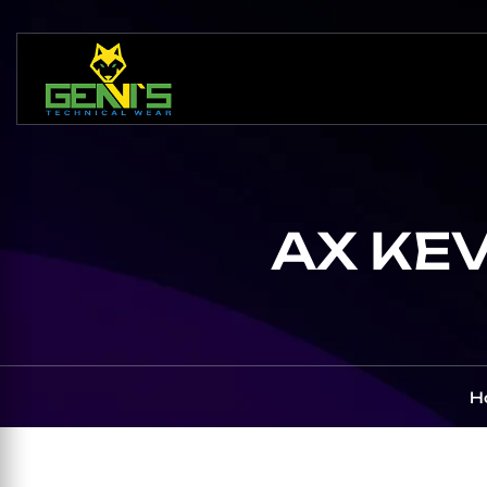
AX KEV
H