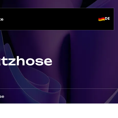
DE
te
atzhose
se