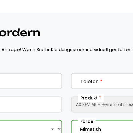
Produktinformationen
:
● Waschmaschinenfest bei
● An der Luft trocknen
● Hergestellt und verpackt i
fordern
 Anfrage! Wenn Sie Ihr Kleidungsstück individuell gestalten 
Telefon
*
Produkt
*
Farbe