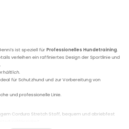
enni’s ist speziell für
Professionelles Hundetraining
.
ils verleihen ein raffiniertes Design der Sportlinie und
.
rhältlich.
 ideal für Schutzhund und zur Vorbereitung von
iche und professionelle Linie.
tigem Cordura Stretch Stoff, bequem und abriebfest
itsdurchlässigkeit
 Sichtbarkeit