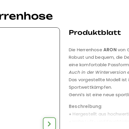
rrenhose
Produktblatt
Die Herrenhose
ARON
von G
Robust und bequem, die Deta
eine komfortable Passform
Auch in der Winterversion e
Das vorgestellte Modell ist
Sportwettkämpfen.
Genni’s ist eine neue sportl
Beschreibung
:
● Hergestellt aus hochwer
● Hohe Luft- und Feuchtigke
● Farbkontraste für bessere