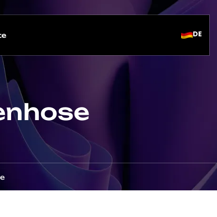
DE
te
enhose
se