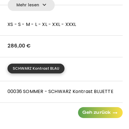
Mehr lesen
 der Taille
rdeckten Druckknöpfen
kt
XS - S - M - L - XL - XXL - XXXL
286,00
€
40°
n Italien, YKK ® Reißverschluss
SCHWARZ Kontrast BLAU
00036 SOMMER - SCHWARZ Kontrast BLUETTE
Geh zurück