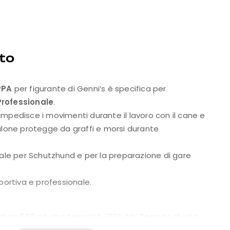
to
PPA
per figurante di Genni’s è specifica per
rofessionale
.
mpedisce i movimenti durante il lavoro con il cane e
alone protegge da graffi e morsi durante
eale per Schutzhund e per la preparazione di gare
portiva e professionale.
dura 500 ad alta tenacità, 100% NY. Tessuto di alta
, antivento, antistrappo e idrorepellente