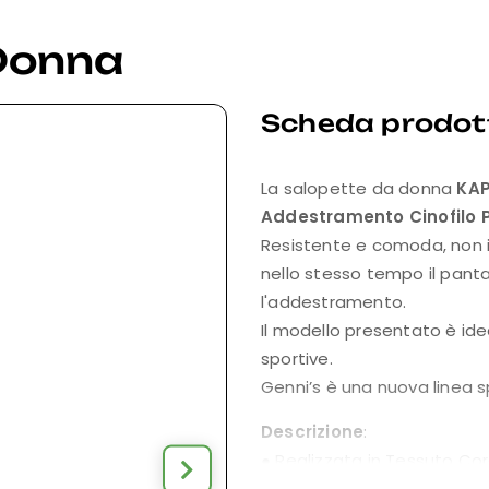
Donna
Scheda prodot
La salopette da donna
KA
Addestramento Cinofilo P
Resistente e comoda, non i
nello stesso tempo il pant
l'addestramento.
Il modello presentato è id
sportive.
Genni’s è una nuova linea s
Descrizione
:
● Realizzata in Tessuto Cor
qualità, comodo, resistente