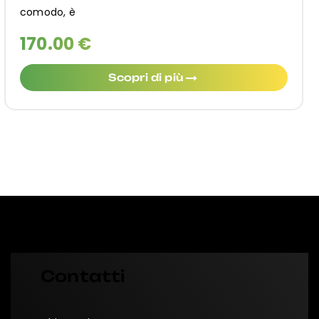
comodo, è
170.00 €
Scopri di più
Contatti