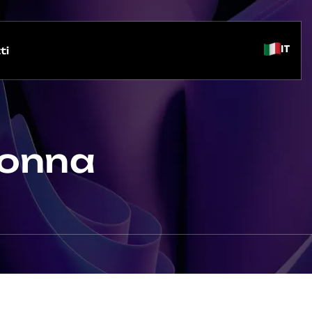
IT
ti
Donna