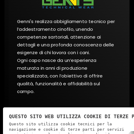
Genni's realizza abbigliamento tecnico per
l’addestramento cinofilo, unendo
competenze sartoriali, attenzione ai
dettagli e una profonda conoscenza delle
esigenze di chi lavora con i cani.
Ogni capo nasce da un’esperienza
maturata in anni di produzione
specializzata, con l’obiettivo di offrire
qualità, funzionalità e affidabilità sul
campo.
Social
QUESTO SITO WEB UTILIZZA COOKIE DI TERZE 
Questo sito utilizza cookie tecnici per la
FACEBOOK
INSTAGRAM
navigazione e cookie di terze parti per servizi