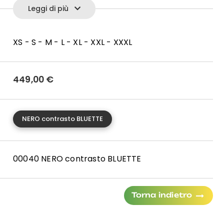
Leggi di più
pi 8, composizione Tess 92% PL gomma, Elastane 8% EL
olorata regolabile
etto in vera pelle
XS - S - M - L - XL - XXL - XXXL
etro in tessuto Driver per contenere palline e
a, tripla ribattitura in contrasto nelle cuciture esterne
449,00
€
:
NERO contrasto BLUETTE
 Italia, zip YKK ®
00040 NERO contrasto BLUETTE
Torna indietro