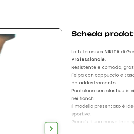
Scheda prodot
La tuta unisex
NIKITA
di Ge
Professionale
.
Resistente e comoda, grazie
Felpa con cappuccio e tasch
da addestramento.
Pantalone con elastico in vi
nei fianchi.
Il modello presentato è id
sportive.
Genni’s è una nuova linea s
Descrizione: