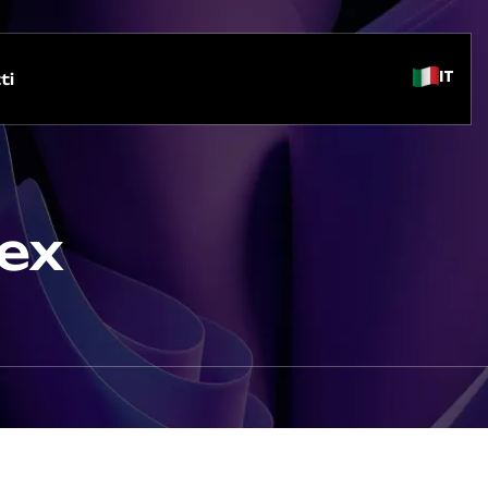
IT
ti
sex