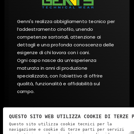
Genni's realizza abbigliamento tecnico per
l’addestramento cinofilo, unendo
competenze sartoriali, attenzione ai
dettagli e una profonda conoscenza delle
esigenze di chi lavora con i cani.
Ogni capo nasce da un’esperienza
maturata in anni di produzione
specializzata, con l’obiettivo di offrire
qualità, funzionalità e affidabilità sul
campo.
Social
QUESTO SITO WEB UTILIZZA COOKIE DI TERZE 
Questo sito utilizza cookie tecnici per la
FACEBOOK
INSTAGRAM
navigazione e cookie di terze parti per servizi