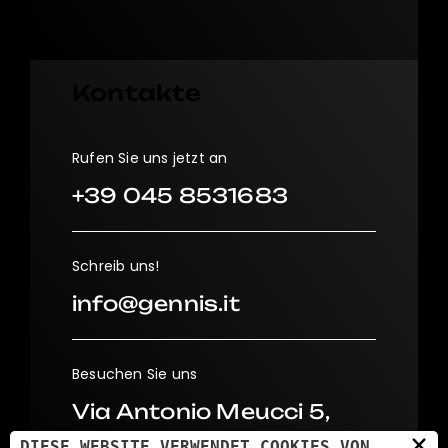
Kontakte
Rufen Sie uns jetzt an
+39 045 8531683
Schreib uns!
info@gennis.it
Besuchen Sie uns
Via Antonio Meucci 5,
×
37026
DIESE WEBSITE VERWENDET COOKIES VON