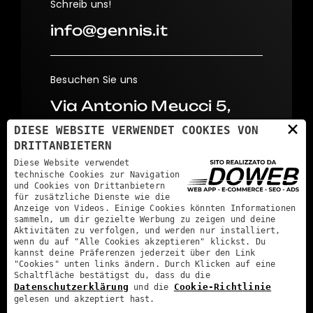
Schreib uns!
info@gennis.it
Besuchen Sie uns
Via Antonio Meucci 5,
×
37026
DIESE WEBSITE VERWENDET COOKIES VON
Settimo di Pescantina
DRITTANBIETERN
Diese Website verwendet
(VR)
technische Cookies zur Navigation
und Cookies von Drittanbietern
für zusätzliche Dienste wie die
Anzeige von Videos. Einige Cookies könnten Informationen
sammeln, um dir gezielte Werbung zu zeigen und deine
Aktivitäten zu verfolgen, und werden nur installiert,
wenn du auf "Alle Cookies akzeptieren" klickst. Du
kannst deine Präferenzen jederzeit über den Link
"Cookies" unten links ändern. Durch Klicken auf eine
Schaltfläche bestätigst du, dass du die
Qualitaglio s.r.l. - P.IVA: 02885740239 - REA: VR291650 -
Datenschutzerklärung
Cookie-Richtlinie
und die
Cap. Soc.: 500000 €
gelesen und akzeptiert hast.