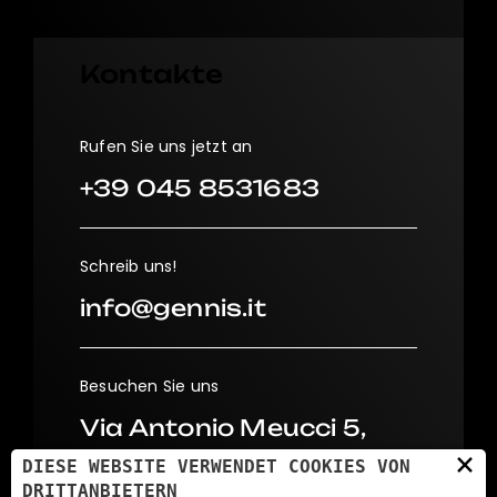
Kontakte
Rufen Sie uns jetzt an
+39 045 8531683
Schreib uns!
info@gennis.it
Besuchen Sie uns
Via Antonio Meucci 5,
×
37026
DIESE WEBSITE VERWENDET COOKIES VON
Settimo di Pescantina
DRITTANBIETERN