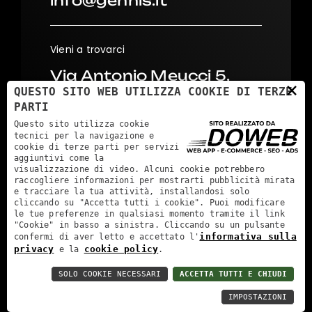
info@gennis.it
Vieni a trovarci
Via Antonio Meucci 5,
×
QUESTO SITO WEB UTILIZZA COOKIE DI TERZE
37026
PARTI
Settimo di Pescantina
Questo sito utilizza cookie
(VR)
tecnici per la navigazione e
cookie di terze parti per servizi
aggiuntivi come la
visualizzazione di video. Alcuni cookie potrebbero
raccogliere informazioni per mostrarti pubblicità mirata
e tracciare la tua attività, installandosi solo
cliccando su "Accetta tutti i cookie". Puoi modificare
le tue preferenze in qualsiasi momento tramite il link
"Cookie" in basso a sinistra. Cliccando su un pulsante
informativa sulla
confermi di aver letto e accettato l'
Qualitaglio s.r.l. - P.IVA: 02885740239 - REA: VR291650 -
privacy
cookie policy
e la
.
Cap. Soc.: 500000 €
SOLO COOKIE NECESSARI
ACCETTA TUTTI E CHIUDI
Informativa sulla privacy
Cookie policy
Accessibility
IMPOSTAZIONI