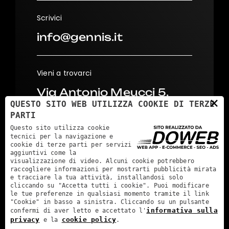
Scrivici
info@gennis.it
Vieni a trovarci
Via Antonio Meucci 5,
×
QUESTO SITO WEB UTILIZZA COOKIE DI TERZE
37026
PARTI
Settimo di Pescantina
Questo sito utilizza cookie
(VR)
tecnici per la navigazione e
cookie di terze parti per servizi
aggiuntivi come la
visualizzazione di video. Alcuni cookie potrebbero
raccogliere informazioni per mostrarti pubblicità mirata
e tracciare la tua attività, installandosi solo
cliccando su "Accetta tutti i cookie". Puoi modificare
le tue preferenze in qualsiasi momento tramite il link
"Cookie" in basso a sinistra. Cliccando su un pulsante
informativa sulla
confermi di aver letto e accettato l'
Qualitaglio s.r.l. - P.IVA: 02885740239 - REA: VR291650 -
privacy
cookie policy
e la
.