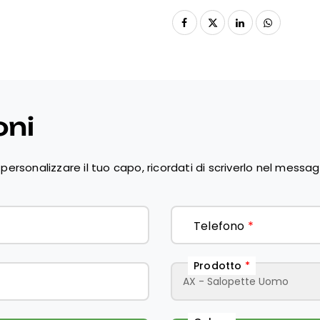
● Lavabile in lavatrice a 40°
● Asciugare all'aria
● Prodotto e confezionato in
oni
personalizzare il tuo capo, ricordati di scriverlo nel messag
Telefono
*
Prodotto
*