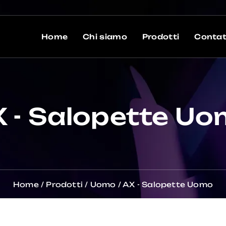
Home
Chi siamo
Prodotti
Contat
 - Salopette U
Home
/
Prodotti
/
Uomo
/
AX - Salopette Uomo