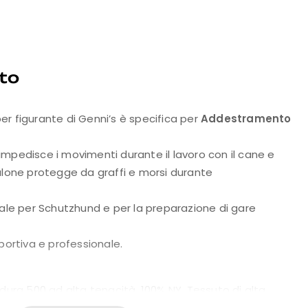
to
er figurante di Genni’s è specifica per
Addestramento
mpedisce i movimenti durante il lavoro con il cane e
alone protegge da graffi e morsi durante
eale per Schutzhund e per la preparazione di gare
portiva e professionale.
dura 500 ad alta tenacità, 100% NY. Tessuto di alta
, antivento, antistrappo e idrorepellente