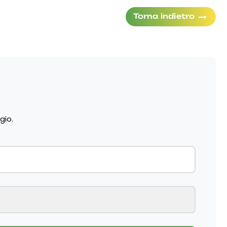
Torna indietro
 Italia, zip YKK ®
gio.