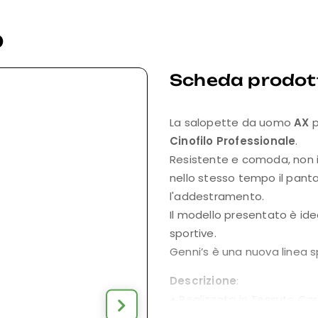
o
Scheda prodot
La salopette da uomo
AX
p
Cinofilo Professionale
.
Resistente e comoda, non i
nello stesso tempo il pant
l'addestramento.
Il modello presentato è id
sportive.
Genni’s è una nuova linea s
Descrizione
:
● Realizzata in Tessuto Cor
qualità, comodo, resistente