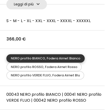
Leggi di più
on doppia striscia di silicone, regolabili con fibbie a
n rete tridimensionale traspirante AIRNET Spacer, che
S - M - L - XL - XXL - XXXL - XXXXL - XXXXXL
 d’aria, elevato assorbimento del sudore, asciugatura
sione
ggiore visibilità e per un raffinato design della linea
366,00
€
nella pettorina davanti per contenere i vari accessori
NERO profilo BIANCO, Fodera Airnet Bianco
i di una leggera imbottitura interna nella parte
NERO profilo ROSSO, Fodera Airnet Rosso
NERO profilo VERDE FLUO, Fodera Airnet Blu
latore in velcro
 regolabile
 pantalone
00043 NERO profilo BIANCO | 00041 NERO profilo
za
VERDE FLUO | 00042 NERO profilo ROSSO
: