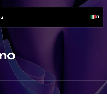
IT
ti
omo